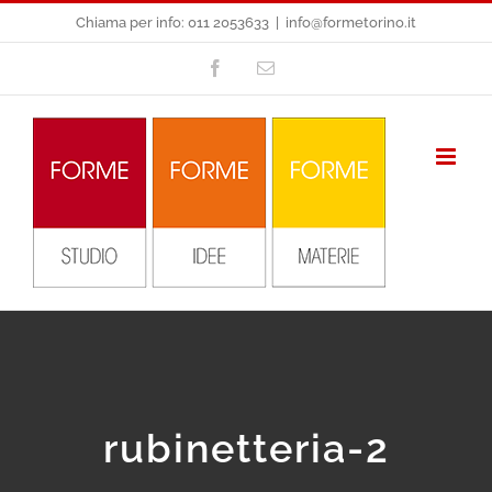
Salta
Chiama per info: 011 2053633
|
info@formetorino.it
al
Facebook
Email
contenuto
rubinetteria-2