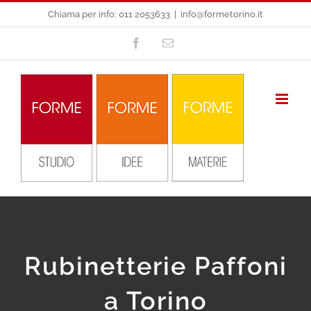
Salta
Chiama per info: 011 2053633
|
info@formetorino.it
al
Facebook
Email
contenuto
Rubinetterie Paffoni
a Torino