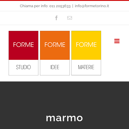
Salta
Chiama per info: 011 2053633
|
info@formetorino.it
al
Facebook
Email
contenuto
marmo