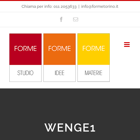
Salta
Chiama per info: 011 2053633
|
info@formetorino.it
al
Facebook
Email
contenuto
WENGE1