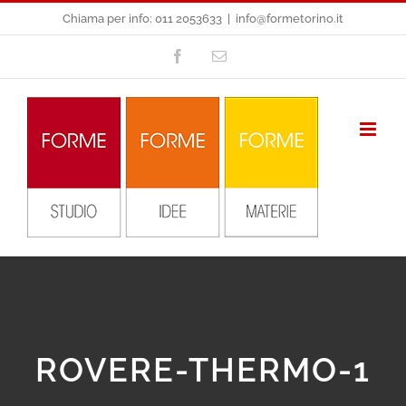
Salta
Chiama per info: 011 2053633
|
info@formetorino.it
al
Facebook
Email
contenuto
ROVERE-THERMO-1