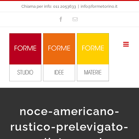
Salta
Chiama per info: 011 2053633
|
info@formetorino.it
al
Facebook
Email
contenuto
noce-americano-
rustico-prelevigato-