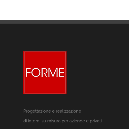
Progettazione e realizzazione
di interni su misura per aziende e privati.