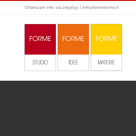
Salta
Chiama per info: 011 2053633
|
info@formetorino.it
al
contenuto