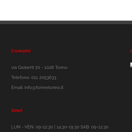
Contatti
via Gioberti 70 - 1028 Torino
Telefono:
011 2053633
Email:
info@formetorino.it
Orari
LUN - VEN: 09-12:30 | 14:30-19:30 SAB: 09-12:30