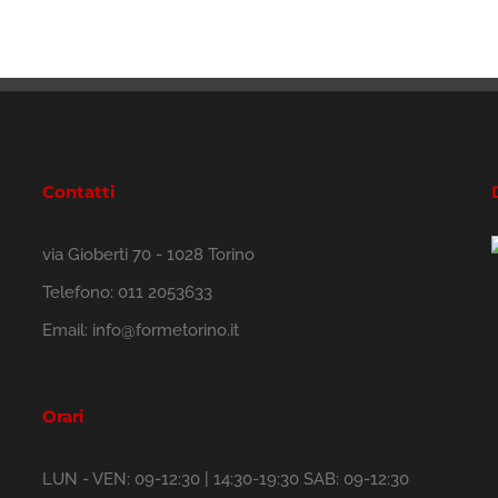
Contatti
via Gioberti 70 - 1028 Torino
Telefono:
011 2053633
Email:
info@formetorino.it
Orari
LUN - VEN: 09-12:30 | 14:30-19:30 SAB: 09-12:30