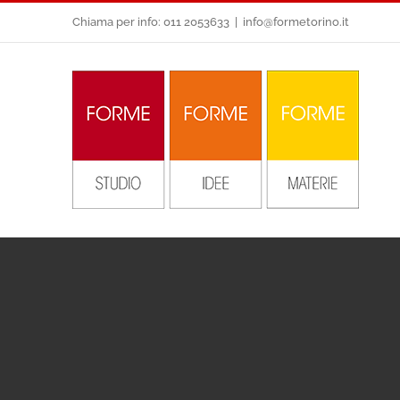
Salta
Chiama per info: 011 2053633
|
info@formetorino.it
al
contenuto