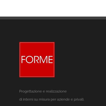
Progettazione e realizzazione
di interni su misura per aziende e privati.