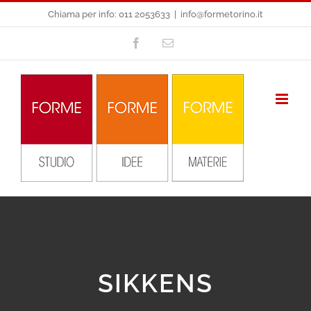
Salta
Chiama per info: 011 2053633
|
info@formetorino.it
al
Facebook
Email
contenuto
SIKKENS