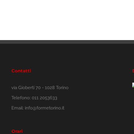
Contatti
via Gioberti 70 - 1028 Torino
Telefono:
011 2053633
Email:
info@formetorino.it
Orari