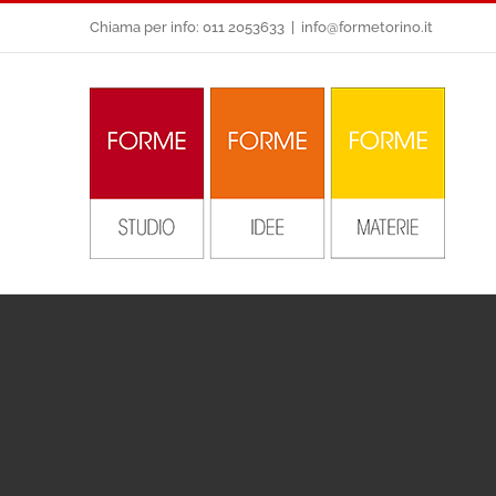
Salta
Chiama per info: 011 2053633
|
info@formetorino.it
al
contenuto